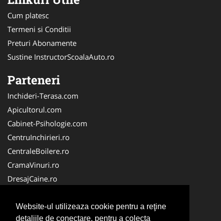
Cum platesc
Termeni si Conditii
Preturi Abonamente
Sustine InstructorScoalaAuto.ro
Parteneri
Inchideri-Terasa.com
Apicultorul.com
Cabinet-Psihologie.com
CentruInchirieri.ro
CentraleBoilere.ro
CramaVinuri.ro
DresajCaine.ro
FirmaPieseAuto.ro
Birouri-Cadastru.ro
Website-ul utilizeaza cookie pentru a reţine
detaliile de conectare, pentru a colecta
Cabinet-Individual.ro