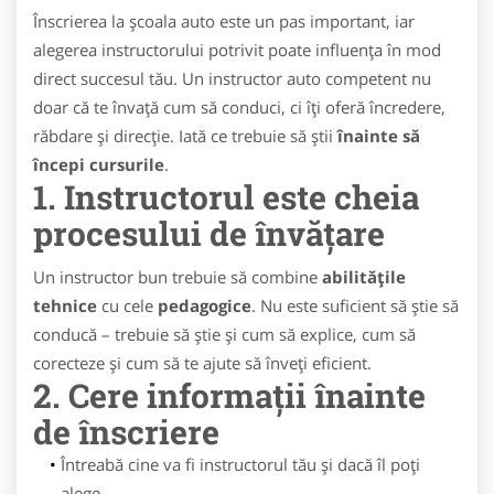
Înscrierea la școala auto este un pas important, iar
alegerea instructorului potrivit poate influența în mod
direct succesul tău. Un instructor auto competent nu
doar că te învață cum să conduci, ci îți oferă încredere,
răbdare și direcție. Iată ce trebuie să știi
înainte să
începi cursurile
.
1. Instructorul este cheia
procesului de învățare
Un instructor bun trebuie să combine
abilitățile
tehnice
cu cele
pedagogice
. Nu este suficient să știe să
conducă – trebuie să știe și cum să explice, cum să
corecteze și cum să te ajute să înveți eficient.
2. Cere informații înainte
de înscriere
Întreabă cine va fi instructorul tău și dacă îl poți
alege