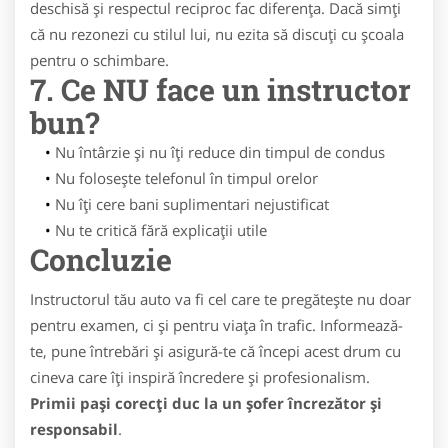
deschisă și respectul reciproc fac diferența. Dacă simți
că nu rezonezi cu stilul lui, nu ezita să discuți cu școala
pentru o schimbare.
7. Ce NU face un instructor
bun?
Nu întârzie și nu îți reduce din timpul de condus
Nu folosește telefonul în timpul orelor
Nu îți cere bani suplimentari nejustificat
Nu te critică fără explicații utile
Concluzie
Instructorul tău auto va fi cel care te pregătește nu doar
pentru examen, ci și pentru viața în trafic. Informează-
te, pune întrebări și asigură-te că începi acest drum cu
cineva care îți inspiră încredere și profesionalism.
Primii pași corecți duc la un șofer încrezător și
responsabil
.