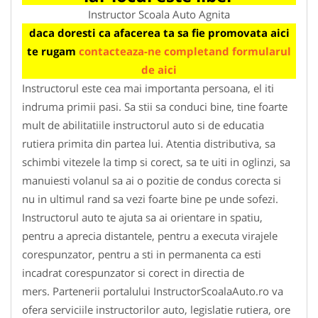
Instructor Scoala Auto Agnita
daca doresti ca afacerea ta sa fie promovata aici
te rugam
contacteaza-ne completand formularul
de aici
Instructorul este cea mai importanta persoana, el iti
indruma primii pasi. Sa stii sa conduci bine, tine foarte
mult de abilitatiile instructorul auto si de educatia
rutiera primita din partea lui. Atentia distributiva, sa
schimbi vitezele la timp si corect, sa te uiti in oglinzi, sa
manuiesti volanul sa ai o pozitie de condus corecta si
nu in ultimul rand sa vezi foarte bine pe unde sofezi.
Instructorul auto te ajuta sa ai orientare in spatiu,
pentru a aprecia distantele, pentru a executa virajele
corespunzator, pentru a sti in permanenta ca esti
incadrat corespunzator si corect in directia de
mers. Partenerii portalului InstructorScoalaAuto.ro va
ofera serviciile instructorilor auto, legislatie rutiera, ore