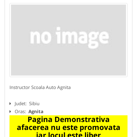
Instructor Scoala Auto Agnita
Judet:
Sibiu
Oras:
Agnita
Pagina Demonstrativa
afacerea nu este promovata
iar locul este liber