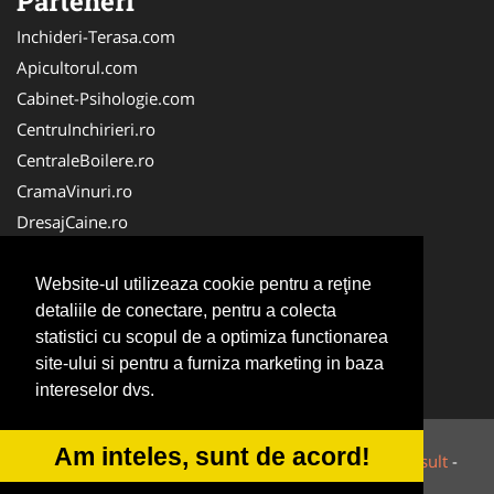
Parteneri
Inchideri-Terasa.com
Apicultorul.com
Cabinet-Psihologie.com
CentruInchirieri.ro
CentraleBoilere.ro
CramaVinuri.ro
DresajCaine.ro
FirmaPieseAuto.ro
Birouri-Cadastru.ro
Website-ul utilizeaza cookie pentru a reţine
detaliile de conectare, pentru a colecta
Cabinet-Individual.ro
statistici cu scopul de a optimiza functionarea
Cardiologul.ro
site-ului si pentru a furniza marketing in baza
Centru-Copiere.ro
intereselor dvs.
Am inteles, sunt de acord!
© 2014-2026 Powered by
VilonMedia
&
Tokaido Consult
-
ANPC
SOL