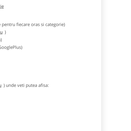
tie
entru fiecare oras si categorie)
iu
)
)
 GooglePlus)
u
) unde veti putea afisa: