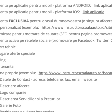
zenta pe aplicatie pentru mobil - platforma ANDROID:
link aplica
zenta pe aplicatie pentru mobil - platforma iOS:
link aplicatie
zenta
EXCLUSIVA
pentru orasul dumneavoastra (o singura afacere p
k personalizat (exemplu:
https://www.instructorscoalaauto.ro/sib
imizare pentru motoare de cautare (SEO pentru pagina promovata
zenta activa pe retelele sociale (promovare pe Facebook, Twitter,
ort tehnic
ugare oferte speciale
ting
tenanta
ina proprie (exemplu:
https://www.instructorscoalaauto.ro/baca
ele de Contact - adresa, telefoane, fax, email, website
scriere afacere
go companie
crierea Serviciilor si a Preturilor
lerie Foto
itionare pe Harta Interactiva