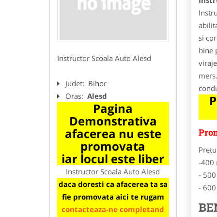
Instr
Instr
abilit
si co
bine 
Instructor Scoala Auto Alesd
viraj
mers.
Judet:
Bihor
condu
Oras:
Alesd
P
Pagina
Demonstrativa
afacerea nu este
Prom
promovata
Pretu
iar locul este liber
-400 
Instructor Scoala Auto Alesd
- 500
daca doresti ca afacerea ta sa
- 600
fie promovata aici te rugam
BE
contacteaza-ne completand