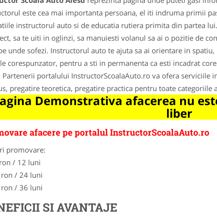
uctor Scoala Auto Alesd
reprezinta pagina unde puteti gasi info
uctorul este cea mai importanta persoana, el iti indruma primii pasi
atiile instructorul auto si de educatia rutiera primita din partea lui
rect, sa te uiti in oglinzi, sa manuiesti volanul sa ai o pozitie de c
pe unde sofezi. Instructorul auto te ajuta sa ai orientare in spatiu
ele corespunzator, pentru a sti in permanenta ca esti incadrat core
 Partenerii portalului InstructorScoalaAuto.ro va ofera serviciile ins
s, pregatire teoretica, pregatire practica pentru toate categoriile 
agina Demonstrativa afacerea nu este
liber
ovare afacere pe portalul InstructorScoalaAuto.ro
ri promovare:
ron / 12 luni
 ron / 24 luni
 ron / 36 luni
NEFICII SI AVANTAJE