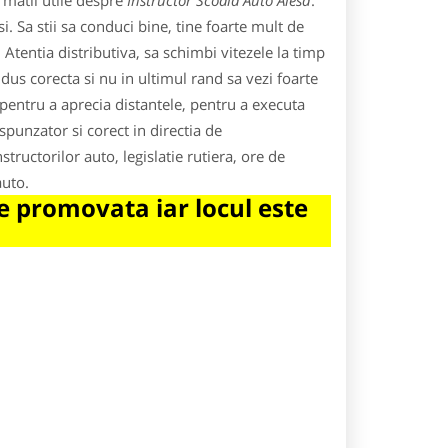
rmatii utile despre
Instructor Scoala Auto Alesd
.
. Sa stii sa conduci bine, tine foarte mult de
. Atentia distributiva, sa schimbi vitezele la timp
ondus corecta si nu in ultimul rand sa vezi foarte
, pentru a aprecia distantele, pentru a executa
spunzator si corect in directia de
tructorilor auto, legislatie rutiera, ore de
auto.
 promovata iar locul este