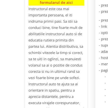
formularul de aici
- pre
Instructorul este cea mai
- pre
importanta persoana, el iti
- pre
indruma primii pasi. Sa stii sa
- lin
conduci bine, tine foarte mult de
- opt
abilitatiile instructorul auto si de
- pre
educatia rutiera primita din
- sup
partea lui. Atentia distributiva, sa
- ada
schimbi vitezele la timp si corect,
- hos
sa te uiti in oglinzi, sa manuiesti
- men
volanul sa ai o pozitie de condus
- pag
corecta si nu in ultimul rand sa
- Dat
vezi foarte bine pe unde sofezi.
- De
Instructorul auto te ajuta sa ai
- Lo
orientare in spatiu, pentru a
- Des
aprecia distantele, pentru a
- Ga
executa virajele corespunzator,
- Poz