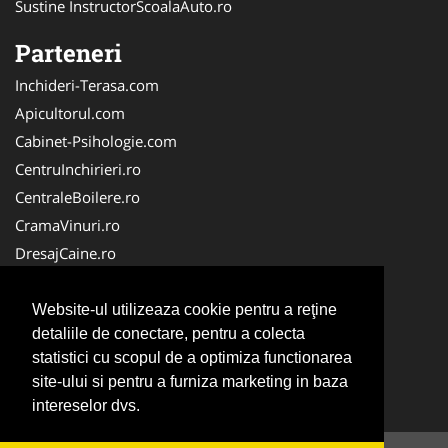
Sustine InstructorScoalaAuto.ro
Parteneri
Inchideri-Terasa.com
Apicultorul.com
Cabinet-Psihologie.com
CentruInchirieri.ro
CentraleBoilere.ro
CramaVinuri.ro
DresajCaine.ro
FirmaPieseAuto.ro
Birouri-Cadastru.ro
Website-ul utilizeaza cookie pentru a reţine
detaliile de conectare, pentru a colecta
Cabinet-Individual.ro
statistici cu scopul de a optimiza functionarea
Cardiologul.ro
site-ului si pentru a furniza marketing in baza
Centru-Copiere.ro
intereselor dvs.