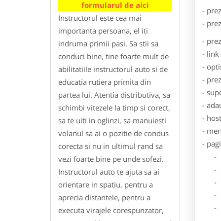
formularul de aici
- pre
Instructorul este cea mai
- pre
importanta persoana, el iti
- pre
indruma primii pasi. Sa stii sa
- lin
conduci bine, tine foarte mult de
- opt
abilitatiile instructorul auto si de
- pre
educatia rutiera primita din
- sup
partea lui. Atentia distributiva, sa
- ada
schimbi vitezele la timp si corect,
- hos
sa te uiti in oglinzi, sa manuiesti
- men
volanul sa ai o pozitie de condus
- pag
corecta si nu in ultimul rand sa
- Dat
vezi foarte bine pe unde sofezi.
- De
Instructorul auto te ajuta sa ai
- Lo
orientare in spatiu, pentru a
- Des
aprecia distantele, pentru a
- Ga
executa virajele corespunzator,
- Poz