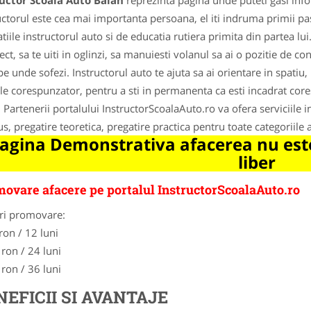
ructor Scoala Auto Balan
reprezinta pagina unde puteti gasi info
uctorul este cea mai importanta persoana, el iti indruma primii pasi
atiile instructorul auto si de educatia rutiera primita din partea lui
rect, sa te uiti in oglinzi, sa manuiesti volanul sa ai o pozitie de c
pe unde sofezi. Instructorul auto te ajuta sa ai orientare in spatiu
ele corespunzator, pentru a sti in permanenta ca esti incadrat core
 Partenerii portalului InstructorScoalaAuto.ro va ofera serviciile ins
s, pregatire teoretica, pregatire practica pentru toate categoriile 
agina Demonstrativa afacerea nu este
liber
ovare afacere pe portalul InstructorScoalaAuto.ro
ri promovare:
ron / 12 luni
 ron / 24 luni
 ron / 36 luni
NEFICII SI AVANTAJE