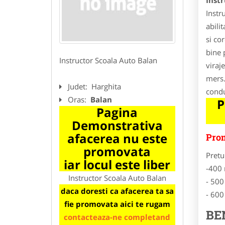
Inst
Instr
abilit
si co
bine 
Instructor Scoala Auto Balan
viraj
mers.
Judet:
Harghita
condu
Oras:
Balan
P
Pagina
Demonstrativa
afacerea nu este
Prom
promovata
Pretu
iar locul este liber
-400 
Instructor Scoala Auto Balan
- 500
daca doresti ca afacerea ta sa
- 600
fie promovata aici te rugam
BE
contacteaza-ne completand