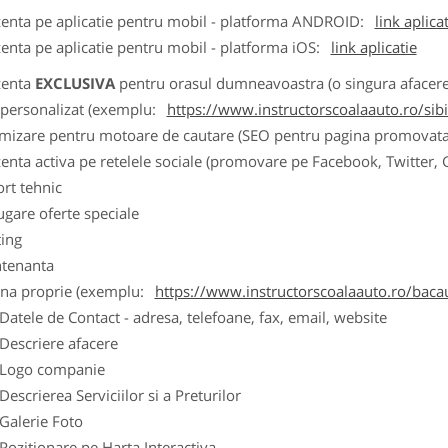
zenta pe aplicatie pentru mobil - platforma ANDROID:
link aplica
zenta pe aplicatie pentru mobil - platforma iOS:
link aplicatie
zenta
EXCLUSIVA
pentru orasul dumneavoastra (o singura afacere p
k personalizat (exemplu:
https://www.instructorscoalaauto.ro/sib
imizare pentru motoare de cautare (SEO pentru pagina promovata
zenta activa pe retelele sociale (promovare pe Facebook, Twitter,
ort tehnic
ugare oferte speciale
ting
tenanta
ina proprie (exemplu:
https://www.instructorscoalaauto.ro/baca
ele de Contact - adresa, telefoane, fax, email, website
scriere afacere
go companie
crierea Serviciilor si a Preturilor
lerie Foto
itionare pe Harta Interactiva