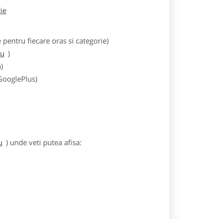
tie
entru fiecare oras si categorie)
iu
)
)
 GooglePlus)
u
) unde veti putea afisa: