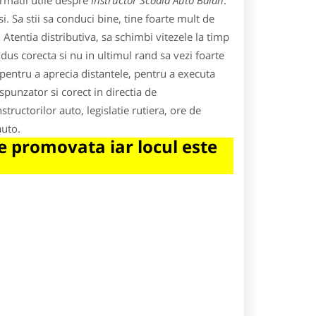
rmatii utile despre
Instructor Scoala Auto Balan
.
. Sa stii sa conduci bine, tine foarte mult de
. Atentia distributiva, sa schimbi vitezele la timp
ondus corecta si nu in ultimul rand sa vezi foarte
, pentru a aprecia distantele, pentru a executa
spunzator si corect in directia de
tructorilor auto, legislatie rutiera, ore de
auto.
 promovata iar locul este