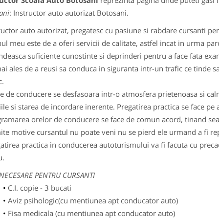
ructor Scoala Auto Botosani
reprezinta pagina unde puteti gasi 
ani
: Instructor auto autorizat Botosani.
uctor auto autorizat, pregatesc cu pasiune si rabdare cursanti pen
l meu este de a oferi servicii de calitate, astfel incat in urma par
deasca suficiente cunostinte si deprinderi pentru a face fata ex
ai ales de a reusi sa conduca in siguranta intr-un trafic ce tinde 
c.
 de conducere se desfasoara intr-o atmosfera prietenoasa si calm
ile si starea de incordare inerente. Pregatirea practica se face 
amarea orelor de conducere se face de comun acord, tinand seam
te motive cursantul nu poate veni nu se pierd ele urmand a fi r
tirea practica in conducerea autoturismului va fi facuta cu preca
u.
 NECESARE PENTRU CURSANTI
C.I. copie - 3 bucati
Aviz psihologic(cu mentiunea apt conducator auto)
Fisa medicala (cu mentiunea apt conducator auto)