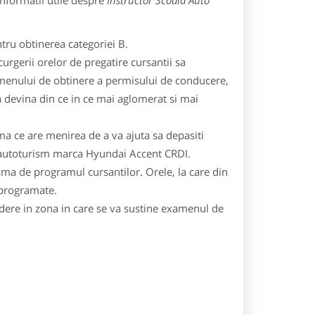
informatii utile despre
Instructor Scoala Auto
tru obtinerea categoriei B.
curgerii orelor de pregatire cursantii sa
amenului de obtinere a permisului de conducere,
sa devina din ce in ce mai aglomerat si mai
a ce are menirea de a va ajuta sa depasiti
pe autoturism marca Hyundai Accent CRDI.
a de programul cursantilor. Orele, la care din
eprogramate.
dere in zona in care se va sustine examenul de