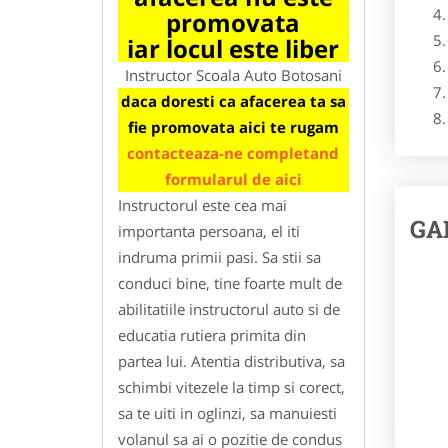
promovata
iar locul este liber
Instructor Scoala Auto Botosani
daca doresti ca afacerea ta sa
fie promovata aici te rugam
contacteaza-ne completand
formularul de aici
Instructorul este cea mai
GA
importanta persoana, el iti
indruma primii pasi. Sa stii sa
conduci bine, tine foarte mult de
abilitatiile instructorul auto si de
educatia rutiera primita din
partea lui. Atentia distributiva, sa
schimbi vitezele la timp si corect,
sa te uiti in oglinzi, sa manuiesti
volanul sa ai o pozitie de condus