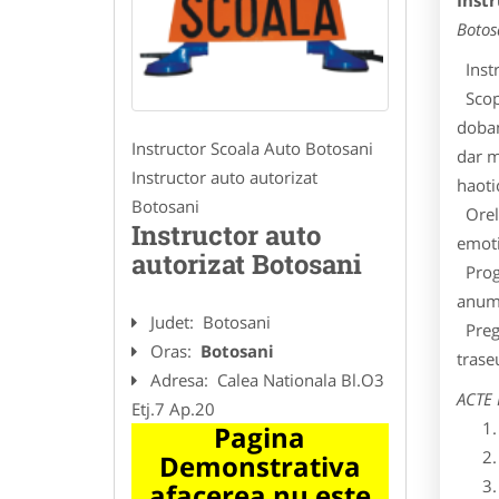
Inst
Botos
Instr
Scopu
doban
Instructor Scoala Auto Botosani
dar m
Instructor auto autorizat
haoti
Botosani
Orele
Instructor auto
emoti
autorizat Botosani
Progr
anumi
Judet:
Botosani
Prega
Oras:
Botosani
trase
Adresa:
Calea Nationala Bl.O3
ACTE
Etj.7 Ap.20
Pagina
Demonstrativa
afacerea nu este