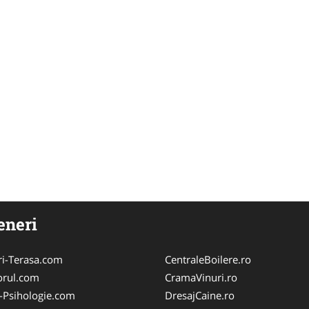
eneri
ri-Terasa.com
CentraleBoilere.ro
orul.com
CramaVinuri.ro
-Psihologie.com
DresajCaine.ro