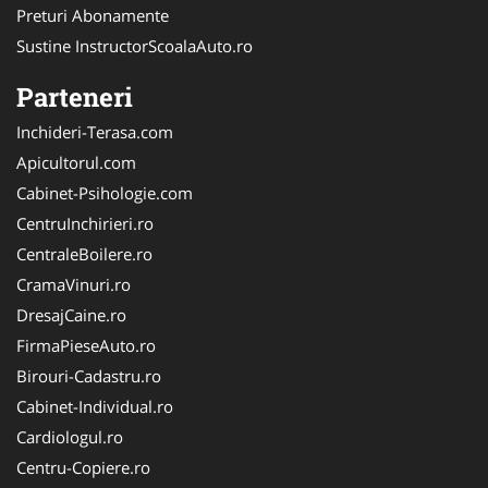
Preturi Abonamente
Sustine InstructorScoalaAuto.ro
Parteneri
Inchideri-Terasa.com
Apicultorul.com
Cabinet-Psihologie.com
CentruInchirieri.ro
CentraleBoilere.ro
CramaVinuri.ro
DresajCaine.ro
FirmaPieseAuto.ro
Birouri-Cadastru.ro
Cabinet-Individual.ro
Cardiologul.ro
Centru-Copiere.ro