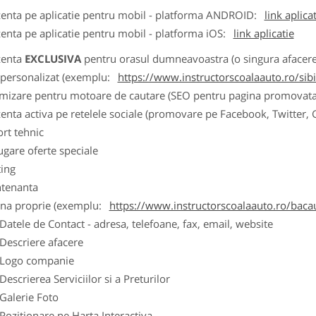
zenta pe aplicatie pentru mobil - platforma ANDROID:
link aplica
zenta pe aplicatie pentru mobil - platforma iOS:
link aplicatie
zenta
EXCLUSIVA
pentru orasul dumneavoastra (o singura afacere p
k personalizat (exemplu:
https://www.instructorscoalaauto.ro/sib
imizare pentru motoare de cautare (SEO pentru pagina promovata
zenta activa pe retelele sociale (promovare pe Facebook, Twitter,
ort tehnic
ugare oferte speciale
ting
tenanta
ina proprie (exemplu:
https://www.instructorscoalaauto.ro/baca
ele de Contact - adresa, telefoane, fax, email, website
scriere afacere
go companie
crierea Serviciilor si a Preturilor
lerie Foto
itionare pe Harta Interactiva