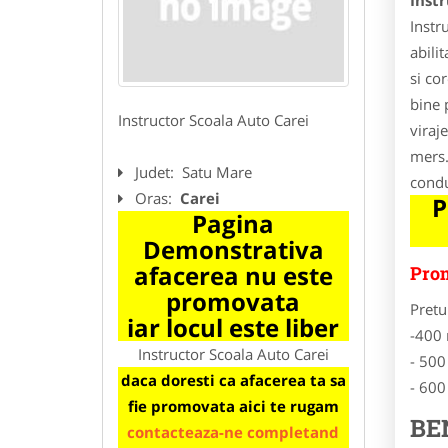
Instr
Instr
abilit
si co
bine 
Instructor Scoala Auto Carei
viraj
mers.
Judet:
Satu Mare
condu
Oras:
Carei
P
Pagina
Demonstrativa
afacerea nu este
Prom
promovata
Pretu
iar locul este liber
-400 
Instructor Scoala Auto Carei
- 500
daca doresti ca afacerea ta sa
- 600
fie promovata aici te rugam
BE
contacteaza-ne completand