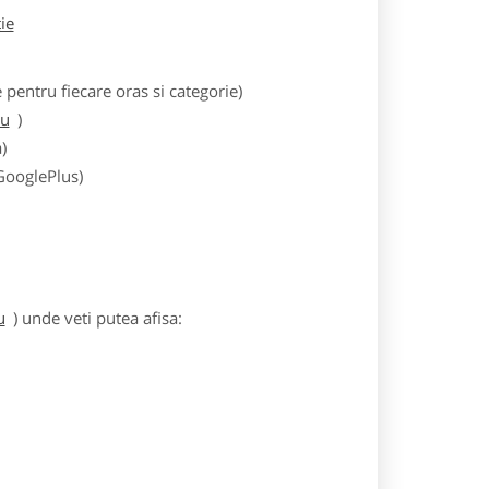
tie
entru fiecare oras si categorie)
iu
)
)
 GooglePlus)
u
) unde veti putea afisa: