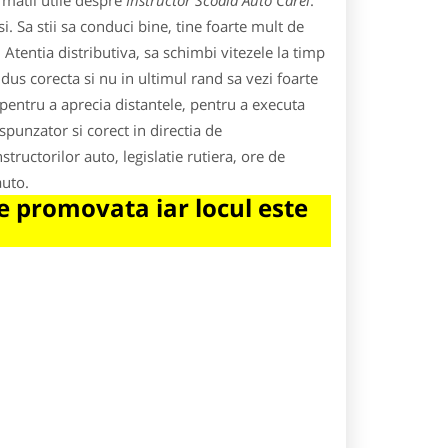
rmatii utile despre
Instructor Scoala Auto Carei
.
. Sa stii sa conduci bine, tine foarte mult de
. Atentia distributiva, sa schimbi vitezele la timp
ondus corecta si nu in ultimul rand sa vezi foarte
, pentru a aprecia distantele, pentru a executa
spunzator si corect in directia de
tructorilor auto, legislatie rutiera, ore de
auto.
 promovata iar locul este