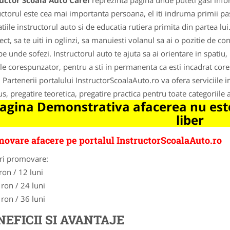
uctor Scoala Auto Carei
reprezinta pagina unde puteti gasi info
uctorul este cea mai importanta persoana, el iti indruma primii pasi
atiile instructorul auto si de educatia rutiera primita din partea lui
rect, sa te uiti in oglinzi, sa manuiesti volanul sa ai o pozitie de c
pe unde sofezi. Instructorul auto te ajuta sa ai orientare in spatiu
ele corespunzator, pentru a sti in permanenta ca esti incadrat core
 Partenerii portalului InstructorScoalaAuto.ro va ofera serviciile ins
s, pregatire teoretica, pregatire practica pentru toate categoriile 
agina Demonstrativa afacerea nu este
liber
ovare afacere pe portalul InstructorScoalaAuto.ro
ri promovare:
ron / 12 luni
 ron / 24 luni
 ron / 36 luni
NEFICII SI AVANTAJE