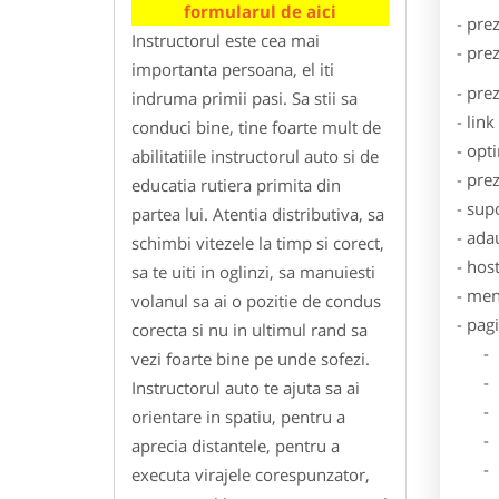
formularul de aici
- pre
Instructorul este cea mai
- pre
importanta persoana, el iti
- pre
indruma primii pasi. Sa stii sa
- lin
conduci bine, tine foarte mult de
- opt
abilitatiile instructorul auto si de
- pre
educatia rutiera primita din
- sup
partea lui. Atentia distributiva, sa
- ada
schimbi vitezele la timp si corect,
- hos
sa te uiti in oglinzi, sa manuiesti
- men
volanul sa ai o pozitie de condus
- pag
corecta si nu in ultimul rand sa
- Dat
vezi foarte bine pe unde sofezi.
- De
Instructorul auto te ajuta sa ai
- Lo
orientare in spatiu, pentru a
- Des
aprecia distantele, pentru a
- Ga
executa virajele corespunzator,
- Poz