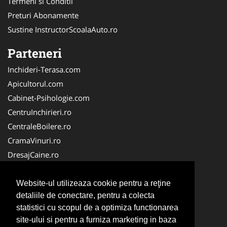
Termeni si Conditii
Preturi Abonamente
Sustine InstructorScoalaAuto.ro
Parteneri
Inchideri-Terasa.com
Apicultorul.com
Cabinet-Psihologie.com
CentruInchirieri.ro
CentraleBoilere.ro
CramaVinuri.ro
DresajCaine.ro
FirmaPieseAuto.ro
Birouri-Cadastru.ro
Website-ul utilizeaza cookie pentru a reţine
detaliile de conectare, pentru a colecta
Cabinet-Individual.ro
statistici cu scopul de a optimiza functionarea
Cardiologul.ro
site-ului si pentru a furniza marketing in baza
Centru-Copiere.ro