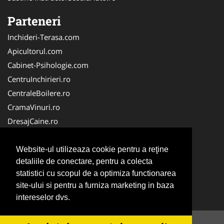
Parteneri
Inchideri-Terasa.com
Apicultorul.com
Cabinet-Psihologie.com
CentruInchirieri.ro
CentraleBoilere.ro
CramaVinuri.ro
DresajCaine.ro
FirmaPieseAuto.ro
Birouri-Cadastru.ro
Website-ul utilizeaza cookie pentru a reţine
detaliile de conectare, pentru a colecta
Cabinet-Individual.ro
statistici cu scopul de a optimiza functionarea
Cardiologul.ro
site-ului si pentru a furniza marketing in baza
Centru-Copiere.ro
intereselor dvs.