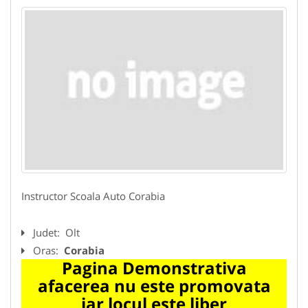
Instructor Scoala Auto Corabia
Judet:
Olt
Oras:
Corabia
Pagina Demonstrativa
afacerea nu este promovata
iar locul este liber