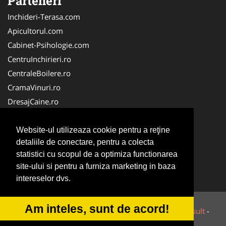
Parteneri
Inchideri-Terasa.com
Apicultorul.com
Cabinet-Psihologie.com
CentruInchirieri.ro
CentraleBoilere.ro
CramaVinuri.ro
DresajCaine.ro
FirmaPieseAuto.ro
Birouri-Cadastru.ro
Website-ul utilizeaza cookie pentru a reţine
detaliile de conectare, pentru a colecta
Cabinet-Individual.ro
statistici cu scopul de a optimiza functionarea
Cardiologul.ro
site-ului si pentru a furniza marketing in baza
Centru-Copiere.ro
intereselor dvs.
Am inteles, sunt de acord!
© 2014-2026 Powered by
VilonMedia
&
Tokaido Consult
-
ANPC
SOL