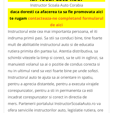
Instructor Scoala Auto Corabia
daca doresti ca afacerea ta sa fie promovata aici
te rugam
contacteaza-ne completand formularul
de aici
Instructorul este cea mai importanta persoana, el iti
indruma primii pasi. Sa stii sa conduci bine, tine foarte
mult de abilitatiile instructorul auto si de educatia
rutiera primita din partea lui. Atentia distributiva, sa
schimbi vitezele la timp si corect, sa te uiti in oglinzi, sa
manuiesti volanul sa ai o pozitie de condus corecta si
nu in ultimul rand sa vezi foarte bine pe unde sofezi.
Instructorul auto te ajuta sa ai orientare in spatiu,
pentru a aprecia distantele, pentru a executa virajele
corespunzator, pentru a sti in permanenta ca esti
incadrat corespunzator si corect in directia de
mers. Partenerii portalului InstructorScoalaAuto.ro va
ofera serviciile instructorilor auto, legislatie rutiera, ore