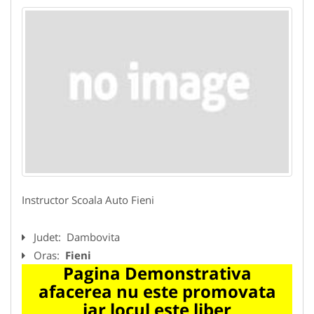
Instructor Scoala Auto Fieni
Judet:
Dambovita
Oras:
Fieni
Pagina Demonstrativa
afacerea nu este promovata
iar locul este liber