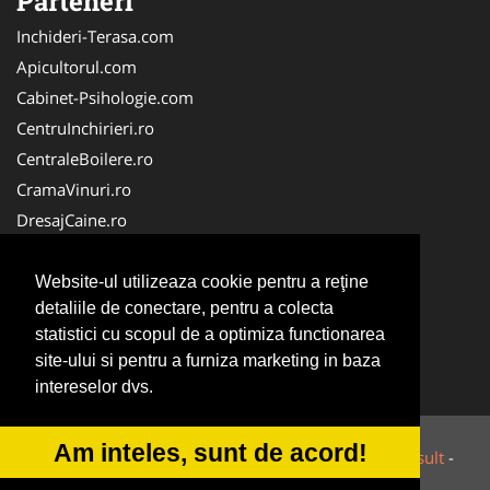
Parteneri
Inchideri-Terasa.com
Apicultorul.com
Cabinet-Psihologie.com
CentruInchirieri.ro
CentraleBoilere.ro
CramaVinuri.ro
DresajCaine.ro
FirmaPieseAuto.ro
Birouri-Cadastru.ro
Website-ul utilizeaza cookie pentru a reţine
detaliile de conectare, pentru a colecta
Cabinet-Individual.ro
statistici cu scopul de a optimiza functionarea
Cardiologul.ro
site-ului si pentru a furniza marketing in baza
Centru-Copiere.ro
intereselor dvs.
Am inteles, sunt de acord!
© 2014-2026 Powered by
VilonMedia
&
Tokaido Consult
-
ANPC
SOL