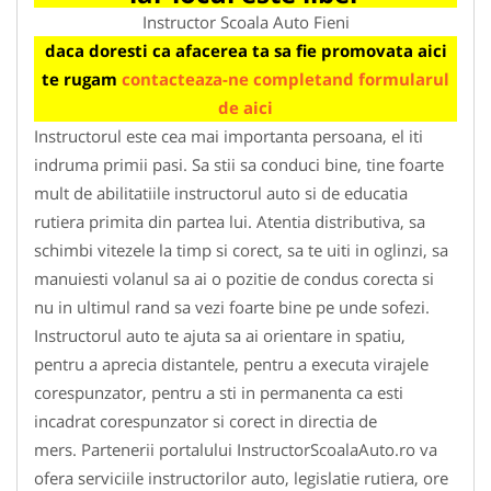
Instructor Scoala Auto Fieni
daca doresti ca afacerea ta sa fie promovata aici
te rugam
contacteaza-ne completand formularul
de aici
Instructorul este cea mai importanta persoana, el iti
indruma primii pasi. Sa stii sa conduci bine, tine foarte
mult de abilitatiile instructorul auto si de educatia
rutiera primita din partea lui. Atentia distributiva, sa
schimbi vitezele la timp si corect, sa te uiti in oglinzi, sa
manuiesti volanul sa ai o pozitie de condus corecta si
nu in ultimul rand sa vezi foarte bine pe unde sofezi.
Instructorul auto te ajuta sa ai orientare in spatiu,
pentru a aprecia distantele, pentru a executa virajele
corespunzator, pentru a sti in permanenta ca esti
incadrat corespunzator si corect in directia de
mers. Partenerii portalului InstructorScoalaAuto.ro va
ofera serviciile instructorilor auto, legislatie rutiera, ore