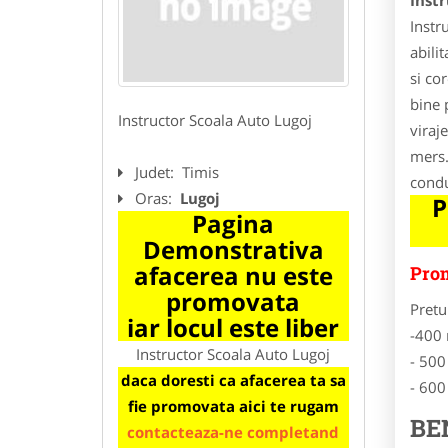
Instr
Instr
abilit
si co
bine 
Instructor Scoala Auto Lugoj
viraj
mers.
Judet:
Timis
condu
Oras:
Lugoj
P
Pagina
Demonstrativa
afacerea nu este
Prom
promovata
Pretu
iar locul este liber
-400 
Instructor Scoala Auto Lugoj
- 500
daca doresti ca afacerea ta sa
- 600
fie promovata aici te rugam
BE
contacteaza-ne completand