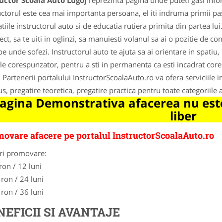
uctor Scoala Auto Lugoj
reprezinta pagina unde puteti gasi info
uctorul este cea mai importanta persoana, el iti indruma primii pasi
atiile instructorul auto si de educatia rutiera primita din partea lui
rect, sa te uiti in oglinzi, sa manuiesti volanul sa ai o pozitie de c
pe unde sofezi. Instructorul auto te ajuta sa ai orientare in spatiu
ele corespunzator, pentru a sti in permanenta ca esti incadrat core
 Partenerii portalului InstructorScoalaAuto.ro va ofera serviciile ins
s, pregatire teoretica, pregatire practica pentru toate categoriile 
agina Demonstrativa afacerea nu este
liber
ovare afacere pe portalul InstructorScoalaAuto.ro
ri promovare:
ron / 12 luni
 ron / 24 luni
 ron / 36 luni
NEFICII SI AVANTAJE