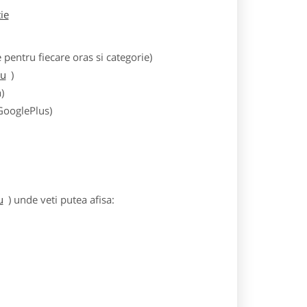
tie
entru fiecare oras si categorie)
iu
)
)
 GooglePlus)
u
) unde veti putea afisa: