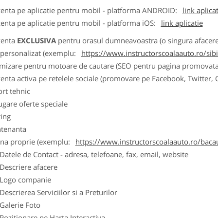
zenta pe aplicatie pentru mobil - platforma ANDROID:
link aplica
zenta pe aplicatie pentru mobil - platforma iOS:
link aplicatie
zenta
EXCLUSIVA
pentru orasul dumneavoastra (o singura afacere p
k personalizat (exemplu:
https://www.instructorscoalaauto.ro/sib
imizare pentru motoare de cautare (SEO pentru pagina promovata
zenta activa pe retelele sociale (promovare pe Facebook, Twitter,
ort tehnic
ugare oferte speciale
ting
tenanta
ina proprie (exemplu:
https://www.instructorscoalaauto.ro/baca
ele de Contact - adresa, telefoane, fax, email, website
scriere afacere
go companie
crierea Serviciilor si a Preturilor
lerie Foto
itionare pe Harta Interactiva