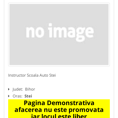
Instructor Scoala Auto Stei
Judet:
Bihor
Oras:
Stei
Pagina Demonstrativa
afacerea nu este promovata
iar locul este liber