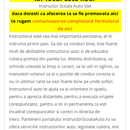
Instructor Scoala Auto Stei
daca doresti ca afacerea ta sa fie promovata aici
te rugam
contacteaza-ne completand formularul
de aici
Instructorul este cea mai importanta persoana, el iti
indruma primii pasi. Sa stii sa conduci bine, tine foarte
mult de abilitatiile instructorul auto si de educatia
rutiera primita din partea lui. Atentia distributiva, sa
schimbi vitezele la timp si corect, sa te uiti in oglinzi, sa
manuiesti volanul sa ai o pozitie de condus corecta si
nu in ultimul rand sa vezi foarte bine pe unde sofezi.
Instructorul auto te ajuta sa ai orientare in spatiu,
pentru a aprecia distantele, pentru a executa virajele
corespunzator, pentru a sti in permanenta ca esti
incadrat corespunzator si corect in directia de
mers. Partenerii portalului InstructorScoalaAuto.ro va
ofera serviciile instructorilor auto, legislatie rutiera, ore