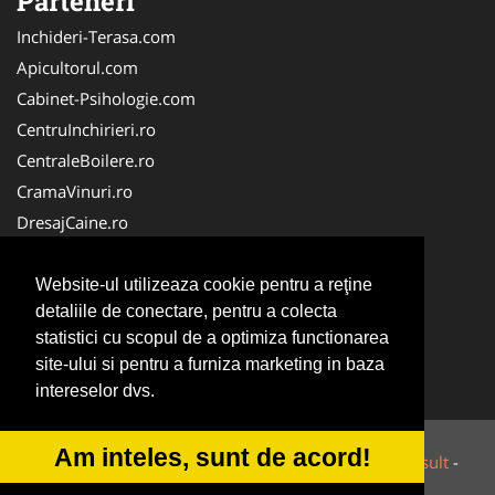
Parteneri
Inchideri-Terasa.com
Apicultorul.com
Cabinet-Psihologie.com
CentruInchirieri.ro
CentraleBoilere.ro
CramaVinuri.ro
DresajCaine.ro
FirmaPieseAuto.ro
Birouri-Cadastru.ro
Website-ul utilizeaza cookie pentru a reţine
detaliile de conectare, pentru a colecta
Cabinet-Individual.ro
statistici cu scopul de a optimiza functionarea
Cardiologul.ro
site-ului si pentru a furniza marketing in baza
Centru-Copiere.ro
intereselor dvs.
Am inteles, sunt de acord!
© 2014-2026 Powered by
VilonMedia
&
Tokaido Consult
-
ANPC
SOL