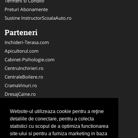
Termeni si Conditii
Preturi Abonamente
Sustine InstructorScoalaAuto.ro
Parteneri
Inchideri-Terasa.com
Apicultorul.com
Cabinet-Psihologie.com
CentruInchirieri.ro
CentraleBoilere.ro
CramaVinuri.ro
DresajCaine.ro
FirmaPieseAuto.ro
Birouri-Cadastru.ro
Website-ul utilizeaza cookie pentru a reţine
detaliile de conectare, pentru a colecta
Cabinet-Individual.ro
statistici cu scopul de a optimiza functionarea
Cardiologul.ro
site-ului si pentru a furniza marketing in baza
Centru-Copiere.ro