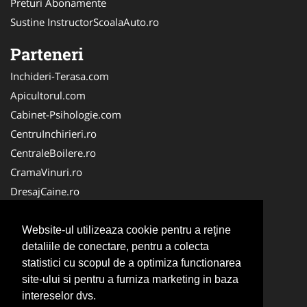
Preturi Abonamente
Sustine InstructorScoalaAuto.ro
Parteneri
Inchideri-Terasa.com
Apicultorul.com
Cabinet-Psihologie.com
CentruInchirieri.ro
CentraleBoilere.ro
CramaVinuri.ro
DresajCaine.ro
FirmaPieseAuto.ro
Birouri-Cadastru.ro
Website-ul utilizeaza cookie pentru a reţine
detaliile de conectare, pentru a colecta
Cabinet-Individual.ro
statistici cu scopul de a optimiza functionarea
Cardiologul.ro
site-ului si pentru a furniza marketing in baza
Centru-Copiere.ro
intereselor dvs.