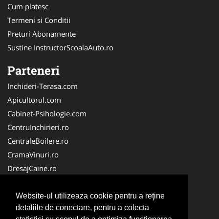
Cum platesc
Termeni si Conditii
Preturi Abonamente
Sustine InstructorScoalaAuto.ro
Parteneri
Inchideri-Terasa.com
Apicultorul.com
Cabinet-Psihologie.com
CentruInchirieri.ro
CentraleBoilere.ro
CramaVinuri.ro
DresajCaine.ro
FirmaPieseAuto.ro
Birouri-Cadastru.ro
Website-ul utilizeaza cookie pentru a reţine
detaliile de conectare, pentru a colecta
Cabinet-Individual.ro